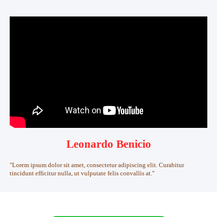
Leonardo Benicio
"Lorem ipsum dolor sit amet, consectetur adipiscing elit. Curabitur
tincidunt efficitur nulla, ut vulputate felis convallis at."