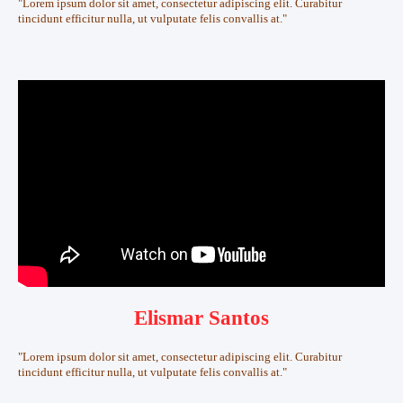
"Lorem ipsum dolor sit amet, consectetur adipiscing elit. Curabitur
tincidunt efficitur nulla, ut vulputate felis convallis at."
Elismar Santos
"Lorem ipsum dolor sit amet, consectetur adipiscing elit. Curabitur
tincidunt efficitur nulla, ut vulputate felis convallis at."