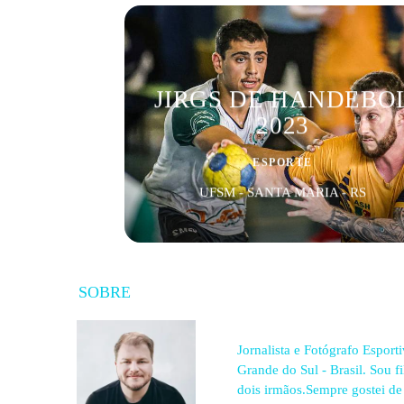
JIRGS DE HANDEBO
2023
ESPORTE
UFSM - SANTA MARIA - RS
SOBRE
Jornalista e Fotógrafo Esport
Grande do Sul - Brasil. Sou f
dois irmãos.Sempre gostei de 