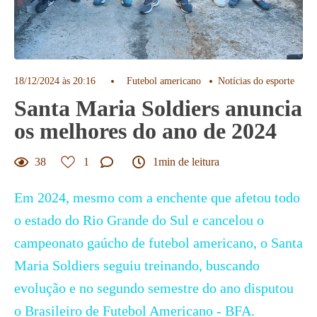
18/12/2024 às 20:16
Futebol americano
Notícias do esporte
Santa Maria Soldiers anuncia
os melhores do ano de 2024
38
1
1min de leitura
Em 2024, mesmo com a enchente que afetou todo
o estado do Rio Grande do Sul e cancelou o
campeonato gaúcho de futebol americano, o Santa
Maria Soldiers seguiu treinando, buscando
evolução e no segundo semestre do ano disputou
o Brasileiro de Futebol Americano - BFA.